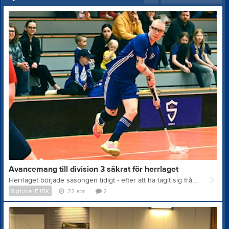
Avancemang till division 3 säkrat för herrlaget
Herrlaget började säsongen tidigt - efter att ha tagit sig från division 5 till division 4 i början av april 2025, började man att integrera vår duktiga juniortrupp i laget med försäsongsträning under sommaren. Under säsongen har man som träningsgrupp spelat i tre serier: division 5, division 4 och herrjunior division 2. Det är extra roligt att vi har fått sådan snurr på vår seniorverksamhet, då vi under många år kämpat för att ens ha full trupp till matcherna. Nu har vi kunnat erbjuda både träningar för bredd och de som vill försöka ta sig vidare till elit. Flera nya yngre juniorer har slagit sig in både som startspelare och i matchtruppen i herrlaget. Detta, tillsammans med rutinerade äldre spelare, har gjort att vi fått både bredd och spets inom laget, vilket i sin tur gett att vi har varit otroligt starka över hela säsongen. Sigtuna var det enda lag som vann över serievinnande Täby och vi slog serietrean AIK både hemma och borta. Det landade till slut i en andraplats och därigenom i kvalspelet. Dock var det otroligt jämnt i toppen och vi behövde vinst i sista matchen borta mot 4:e-placerade Väsby för att säkra kvalplatsen. Vi låg med 14 minuter kvar av matchen under med 5-3, men vände och vann matchen med 5-6. Detta symboliserar känslan i laget, då vi är otroligt starka över 60 minuter och nöter ned de flesta lag som vi möter med en hög intensitet och ett starkt press-spel. I kvalspelet möts två lag från division 3 som kvalar för att hålla sig kvar och 2 + oss = 3 uppåt kvalspelande lag från division 4 i en miniserie med fem lag. Vi började hemma med att slå Atletic Blåsut FC med övertygande 8-2. Sedan åkte vi på en förlust borta mot Tullinge med 5-3, även om vi hade övertaget hela matchen och hade 19 skott på mål jämfört med deras 12 skott på mål. Ödesmatchen hemma mot Mariebergs SK i fredags var riktigt tuff och fylld av närkamper, och slutade med att Sigtuna vann med 5-3. Under kvalmatcherna har det varit över 100 personer på läktaren, vilket är extremt kul för stämningen och innebandyn i staden. För spelare och ledare är det är alltid extra kul att spela de här matcherna där varenda närkamp och duell känns ett par dagar efteråt. När allting står på spel och det är vinna eller försvinna, så är det extra roligt att stå som vinnare och tacka av publiken efter matchen. I söndags kväll spelades match mellan Huddinge och Älvsjö. Älvsjö vann där med 3-9, vilket betyder att Sigtuna matematiskt har säkrat platsen i division 3. Head Coach Dick Lyngbrant summerar: ”Vi har haft mål att gå upp till division 3 under hela säsongen och, förutom någon enstaka dipp i ett fåtal matcher, så är vi otroligt svårslagna. Alla spelare har verkligen stämplat in och köpt in sig på de nya regler och ramverk vi satte inför säsongen, där vi gick ihop ett juniorlag och ett herrlag och blev verkligen ett tillsammans. Är otroligt stolt över alla och extremt tacksam för alla föräldrar och supporters som hjälpt oss under denna resa”
Sigtuna IF IBK
22 apr
2