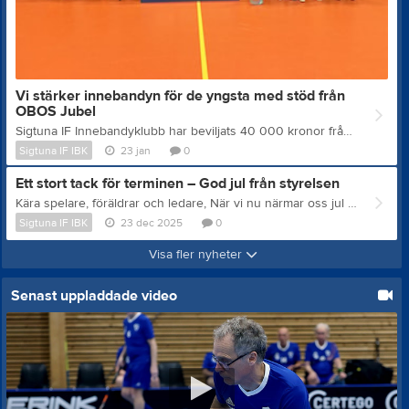
Vi stärker innebandyn för de yngsta med stöd från
OBOS Jubel
Sigtuna IF Innebandyklubb har beviljats 40 000 kronor från OBOS Jubel för att anpassa innebandyverksamheten så att fler av de yngsta barnen får möjlighet att spela och delta. Över 350 ansökningar kom in till OBOS Jubel och av dessa har vi tillsammans med 45 andra föreningar nyligen fått beskedet att vi har tilldelats pengar! Stödet ska gå till extra sargbitar så att planen kan delas av vid matcher och cuper för barn i åldern 6–9 år, bland annat inom Schyssta Cupen som spelas på grön nivå. Satsningen gör det möjligt för oss i klubben att arrangera fler matchtillfällen, utveckla prova-på-verksamhet i skolor och sänka tröskeln för nya barn att testa innebandy. – För de yngsta är rätt miljö avgörande för att det ska bli roligt och tryggt. Med stödet från OBOS Jubel kan vi skapa bättre förutsättningar för fler barn att hitta in i innebandyn – både i föreningen och i kommunen, säger Danne Revland, ordförande i Sigtuna IF IBK. Stödet kommer från OBOS Jubel, som stöttar idrott- och kulturinitiativ som bidrar till rörelseglädje och skapande. På bilden syns klubbens ordförande Danne Revland och kassör Anna-Clara Nord Ekerling med den stora checken från OBOS Jubel, omringade av några av Sigtuna IF IBKs alla spelare på grön nivå.
Sigtuna IF IBK
23 jan
0
Ett stort tack för terminen – God jul från styrelsen
Kära spelare, föräldrar och ledare, När vi nu närmar oss jul och en välförtjänt paus vill vi i styrelsen för Sigtuna IF Innebandyklubb stanna upp och rikta ett varmt och innerligt tack till er alla. Den här terminen har återigen visat vilken fantastisk förening vi är – fylld av engagemang, glädje och gemenskap. Våra spelare som utvecklas, kämpar och har roligt. Våra ledare som ideellt lägger ner otaliga timmar på träningar, matcher och planering. Våra föräldrar som ställer upp, skjutsar, hejar, tar pass i caféet, bemannar minigolfen, organiserar och finns där i vått och torrt. Allt detta är grunden till att vår förening fortsätter att växa och stå stark. Vi vill särskilt rikta ett extra stort tack till alla er som ställt upp under de fyra söndagarna på julmarknaden. Det arbete som lagts ner där – före, under och efter – är ovärderligt. Utan ert engagemang hade klubben helt enkelt inte haft samma förutsättningar som vi har idag. Det är ett tydligt exempel på vad vi kan åstadkomma tillsammans när många frivilliga drar åt samma håll. Just det ideella engagemanget är något vi är otroligt stolta över. Samtidigt vill vi också vara öppna med att föreningen alltid mår bra av fler som vill bidra – på olika sätt. Det kan vara som ledare, funktionär, hjälpande hand vid arrangemang, eller genom partnerskap och sponsring. Varje insats, stor som liten, gör skillnad och hjälper oss att fortsätta utveckla verksamheten för våra barn och ungdomar. Avslutningsvis vill vi önska er alla en riktigt god jul och ett gott nytt år. Ta hand om varandra, njut av ledigheten – så ser vi fram emot en ny termin fylld av innebandyglädje, gemenskap och nya möjligheter. Med stort tack och varma hälsningar, Styrelsen Sigtuna IF Innebandyklubb
Sigtuna IF IBK
23 dec 2025
0
Visa fler nyheter
Senast uppladdade video