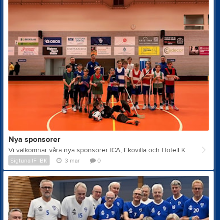
Nya sponsorer
Vi välkomnar våra nya sponsorer ICA, Ekovilla och Hotell Kristina som nu pryder sarg och vägg i hallen.
Sigtuna IF IBK
3 mar
0