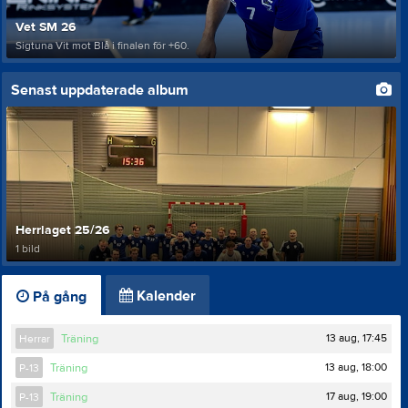
Vet SM 26
Sigtuna Vit mot Blå i finalen för +60.
Senast uppdaterade album
Herrlaget 25/26
1 bild
Kalender
På gång
13 aug, 17:45
Herrar
Träning
13 aug, 18:00
P-13
Träning
17 aug, 19:00
P-13
Träning