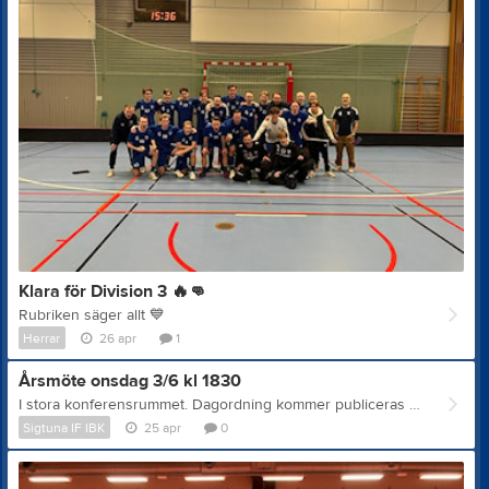
Klara för Division 3
🔥
👊
Rubriken säger allt
💙
Herrar
26 apr
1
Årsmöte onsdag 3/6 kl 1830
I stora konferensrummet. Dagordning kommer publiceras på hemsidan senast 3 veckor innan mötet. Motioner ska vara styrelsen tillhanda senast 4 veckor innan årsmötet. Verksamhetsberättelse, årsredovisning/årsbokslut, revisorernas berättelse, verksamhetsplan med budget samt styrelsens förslag och inkomna motioner med styrelsens yttrande presenteras på Årsmötet, men finns tillgängliga för medlemmar en vecka före årsmötet. För att ta del av dessa dokument innan årsmötet kontakta Sekreterare Mattias Söderlund på mattias_soderlund@telia.com
Sigtuna IF IBK
25 apr
0