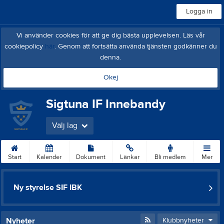
Logga in
Vi använder cookies för att ge dig bästa upplevelsen. Läs vår
cookiepolicy
här
. Genom att fortsätta använda tjänsten godkänner du
denna.
Okej
Sigtuna IF Innebandy
Välj lag
Start
Kalender
Dokument
Länkar
Bli medlem
Mer
Ny styrelse SIF IBK
Nyheter
Klubbnyheter