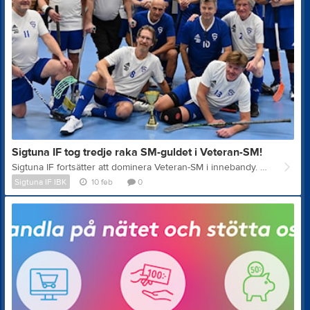
Sigtuna IF tog tredje raka SM-guldet i Veteran-SM!
Sigtuna IF fortsätter att dominera Veteran-SM i innebandy. På söndagen tog klubbens 60+ lag sin tredje raka SM-titel. Sigtuna ställde upp med två lag, Vit och Blå, och båda tog sig långt i turneringen, precis som förra året. Sirius och Kalmarsund försökte utmana, men hade svårt att rubba Sigtunalagen. Finalen blev ett internt möte där Sigtuna Vit besegrade Sigtuna Blå med 4–0 och säkrade ännu ett SM-guld för klubben.
Sigtuna IF IBK
10 feb
0