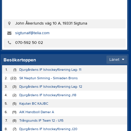
John Åkerlunds väg 10 A, 19331 Sigtuna
sigtunaif@telia.com
070-592 50 02
Besökartoppen
Länet
1.
(1)
Djurgårdens IF Ishockeyförening Lag- 11
2.
(22)
SK Neptun Simning - Simiaden Brons
3.
(3)
Djurgårdens IF Ishockeyförening Lag- 12
4.
(2)
Djurgårdens IF Ishockeyförening J18
5.
(5)
Kajutan BC KAJBC
6.
(11)
AIK Handboll Damer A
7.
(8)
Trångsunds IF Team 12 - U15
8.
(7)
Djurgårdens IF Ishockeyförening J20