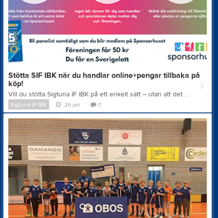
Stötta SIF IBK när du handlar online+pengar tillbaka på
köp!
Vill du stötta Sigtuna IF IBK på ett enkelt sätt – utan att det kostar dig något extra? Gå med i Sponsorhuset och börja stötta oss i vardagen när du handlar online hos över 650 välkända nätbutiker. Du får själv pengar tillbaka på dina köp, samtidigt som föreningen får viktiga intäkter. Just nu finns dessutom ett extra bra erbjudande för nya medlemmar: När du registrerar dig via Sponsorhuset och genomför din första undersökning får – föreningen 50 kr inom 24 timmar – du själv en Sverigelott inom 24 timmar som tack Det finns inga krav på fler undersökningar – det räcker med den första. Ett enkelt sätt att stötta Sigtuna IF IBK redan idag
Sigtuna IF IBK
26 jan
0