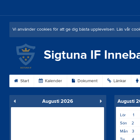
Vi använder cookies för att ge dig bästa upplevelsen. Läs vår coo
Sigtuna IF Inneb
Start
Kalender
Dokument
Länkar
Augusti 2026
Augusti 
Lör
1
Sön
2
Mån
3
Tis
4