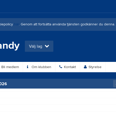
kiepolicy
här
. Genom att fortsätta använda tjänsten godkänner du denna.
andy
Välj lag
Bli medlem
Om klubben
Kontakt
Styrelse
2026