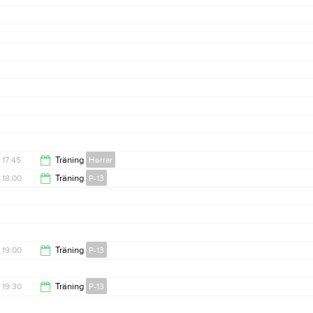
17:45
Träning
Herrar
18:00
Träning
P-13
19:30
19:30
19:00
Träning
P-13
20:00
19:30
Träning
P-13