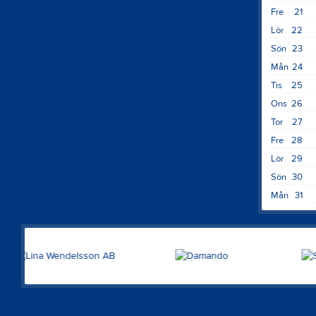
Fre
21
Lör
22
Sön
23
Mån
24
Tis
25
Ons
26
Tor
27
Fre
28
Lör
29
Sön
30
Mån
31