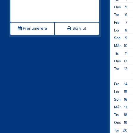
Ons
5
Tor
6
Fre
7
Prenumerera
Skriv ut
Lör
8
Sön
9
Mån
10
Tis
11
Ons
12
Tor
13
Fre
14
Lör
15
Sön
16
Mån
17
Tis
18
Ons
19
Tor
20