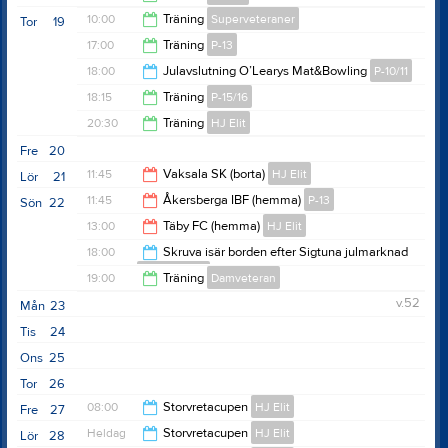
20:00
10:00
Träning
Superveteraner
Tor
19
21:30
17:00
Träning
P-13
11:30
18:00
Julavslutning O’Learys Mat&Bowling
P-10/11
18:00
18:15
Träning
P-15/16
20:30
20:30
Träning
HJ Elit
19:45
Fre
20
22:00
11:45
Vaksala SK (borta)
HJ Elit
Lör
21
11:45
Åkersberga IBF (hemma)
P-13
Sön
22
13:45
13:00
Täby FC (hemma)
HJ Elit
12:45
18:00
Skruva isär borden efter Sigtuna julmarknad
Herrveteran
15:00
19:00
Träning
Damveteran
19:00
v.52
Mån
23
20:00
Tis
24
Ons
25
Tor
26
08:00
Storvretacupen
HJ Elit
Fre
27
Heldag
Storvretacupen
HJ Elit
Lör
28