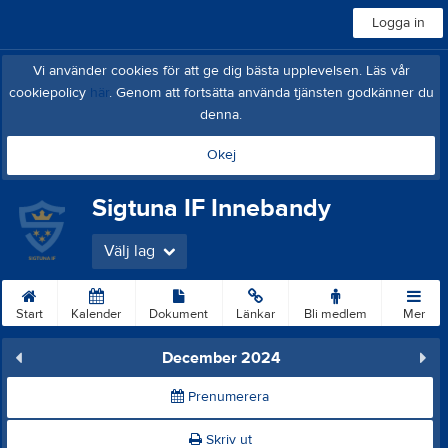
Logga in
Vi använder cookies för att ge dig bästa upplevelsen. Läs vår
cookiepolicy
här
. Genom att fortsätta använda tjänsten godkänner du
denna.
Okej
Sigtuna IF Innebandy
Välj lag
Start
Kalender
Dokument
Länkar
Bli medlem
Mer
December 2024
Prenumerera
Skriv ut