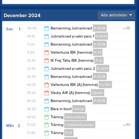
December 2024
Alla aktiviteter
08:30
Bemanning Julmarknad
P-15/16
v.48
Sön
1
10:15
Julmarknad p-vakt pass 1
P-10/11
11:00
11:00
Bemanning Julmarknad
P-15/16
12:45
11:30
Vallentuna IBK (hemma)
P-13
13:30
12:45
IK Frej Täby IBK (hemma)
P-12
12:30
12:45
Julmarknad p-vakt pass 2
P-10/11
13:45
13:30
Bemanning Julmarknad
P-15/16
15:30
14:00
Vallentuna IBK (A) (hemma)
HJ Elit
16:00
15:30
Väsby AIK (A) (hemma)
Damer
16:00
16:00
Bemanning Julmarknad
P-15/16
17:30
16:30
Bära in bord
Herrar
17:30
19:00
Träning
Damveteran
17:15
17:00
Träning
Innebandyskolan
v.49
Mån
2
20:00
17:45
Träning
P-12