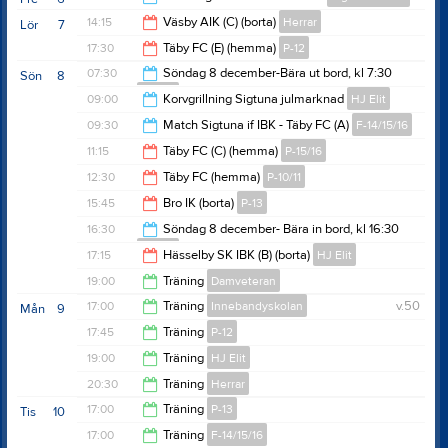
22:00
14:15
Väsby AIK (C) (borta)
Herrar
Lör
7
21:00
17:30
Täby FC (E) (hemma)
P-12
16:15
07:30
Söndag 8 december-Bära ut bord, kl 7:30
Sön
8
Herrar
18:30
09:00
Korvgrillning Sigtuna julmarknad
HJ Elit
08:15
09:30
Match Sigtuna if IBK - Täby FC (A)
F-14/15/16
17:30
11:15
Täby FC (C) (hemma)
P-15/16
11:45
12:30
Täby FC (hemma)
P-10/11
13:15
15:45
Bro IK (borta)
P-13
14:30
16:30
Söndag 8 december- Bära in bord, kl 16:30
Herrar
16:45
17:15
Hässelby SK IBK (B) (borta)
HJ Elit
17:15
19:00
Träning
Damveteran
19:15
17:00
Träning
Innebandyskolan
v.50
Mån
9
20:00
17:45
Träning
P-12
18:00
19:00
Träning
HJ Elit
19:00
20:30
Träning
Herrar
20:30
17:00
Träning
P-13
Tis
10
22:00
17:00
Träning
F-14/15/16