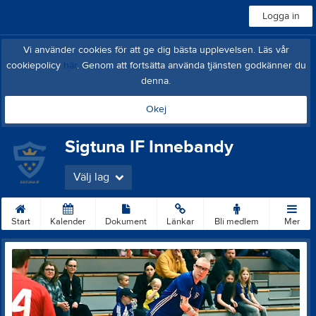
Logga in
Vi använder cookies för att ge dig bästa upplevelsen. Läs vår
cookiepolicy
här
. Genom att fortsätta använda tjänsten godkänner du
denna.
Okej
Sigtuna IF Innebandy
Välj lag
Start
Kalender
Dokument
Länkar
Bli medlem
Mer