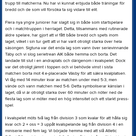
trupp till matcherna. Nu har vi kunnat erbjuda både träningar för
bredd och de som vill försöka ta sig vidare till elit.
Flera nya yngre juniorer har slagit sig in både som startspelare
och i matchtruppen i herrlaget. Detta, tillsammans med rutinerade
äldre spelare, har gjort att vi fått både bredd och spets inom
laget, vilket i sin tur gett att vi har varit otroligt starka över hela
säsongen. Sigtuna var det enda lag som vann över serievinnande
Täby och vi slog serietrean AIK både hemma och borta. Det
landade till slut i en andraplats och därigenom i kvalspelet. Dock
var det otroligt jämnt i toppen och vi behövde vinst i sista
matchen borta mot 4:e-placerade Väsby för att säkra kvalplatsen.
Vi låg med 14 minuter kvar av matchen under med 5-3, men
vände och vann matchen med 5-6. Detta symboliserar känslan i
laget, då vi är otroligt starka över 60 minuter och nöter ned de
flesta lag som vi möter med en hög intensitet och ett starkt press-
spel.
I kvalspelet möts två lag från division 3 som kvalar för att hålla sig
kvar och 2 + oss = 3 uppåt kvalspelande lag från division 4 i en
miniserie med fem lag. Vi började hemma med att slå Atletic