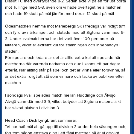
Blåsut FC med övertygande 8-2. Sedan åkte vi på en förlust borta
mot Tullinge med 5-3, även om vi hade övertaget hela matchen
och hade 19 skott på mål jämfört med deras 12 skott på mål.
Ödesmatchen hemma mot Mariebergs SK i fredags var riktigt tuff
och fylld av närkamper, och slutade med att Sigtuna vann med 5-
3. Under kvalmatcherna har det varit över 100 personer på
läktaren, vilket är extremt kul för stämningen och innebandyn i
staden.
För spelare och ledare är det är alltid extra kul att spela de här
matcherna där varenda närkamp och duell känns ett par dagar
efteråt. När allting står på spel och det är vinna eller försvinna, så
är det extra roligt att stå som vinnare och tacka av publiken efter
matchen.
I söndags kväll spelades match mellan Huddinge och Älvsjö.
Älvsjö vann där med 3-9, vilket betyder att Sigtuna matematiskt
har säkrat platsen i division 3.
Head Coach Dick Lyngbrant summerar:
”Vi har haft mål att gå upp till division 3 under hela säsongen och,
förutom någon enstaka dipp i ett fåtal matcher, så är vi otroligt