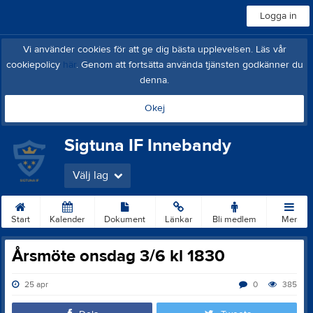
Logga in
Vi använder cookies för att ge dig bästa upplevelsen. Läs vår
cookiepolicy
här
. Genom att fortsätta använda tjänsten godkänner du
denna.
Okej
Sigtuna IF Innebandy
Välj lag
Start
Kalender
Dokument
Länkar
Bli medlem
Mer
Årsmöte onsdag 3/6 kl 1830
25 apr
0
385