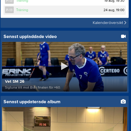
19 aug, 19:30
P-13
Träning
24 aug, 19:00
P-13
Träning
Kalenderöversikt
Senast uppladdade video
Vet SM 26
Sigtuna Vit mot Blå i finalen för +60.
Senast uppdaterade album