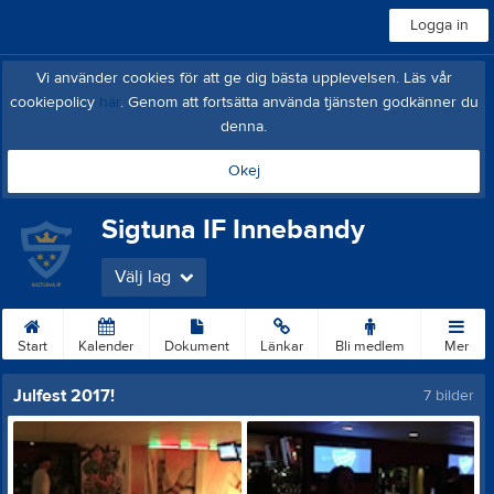
Logga in
Vi använder cookies för att ge dig bästa upplevelsen. Läs vår
cookiepolicy
här
. Genom att fortsätta använda tjänsten godkänner du
denna.
Okej
Sigtuna IF Innebandy
Välj lag
Start
Kalender
Dokument
Länkar
Bli medlem
Mer
Julfest 2017!
7 bilder