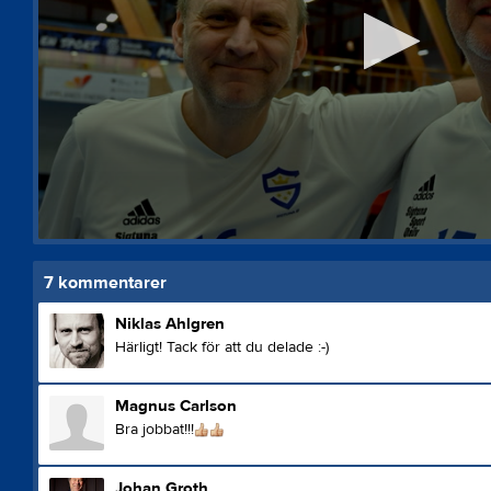
0
seconds
of
7
kommentarer
3
minutes,
Niklas Ahlgren
34
Härligt! Tack för att du delade :-)
seconds
Volume
90%
Magnus Carlson
Bra jobbat!!!
Johan Groth