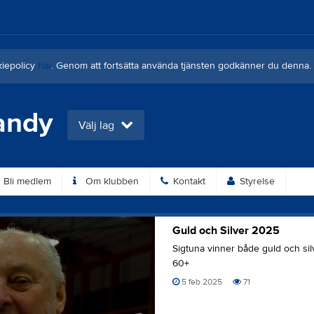
kiepolicy
här
. Genom att fortsätta använda tjänsten godkänner du denna.
andy
Välj lag
Bli medlem
Om klubben
Kontakt
Styrelse
Guld och Silver 2025
Sigtuna vinner både guld och sil
60+
5 feb 2025
71