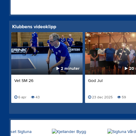
Klubbens videoklipp
2 minuter
20 
Vet SM 26
God Jul
6 apr
43
23 dec 2025
59