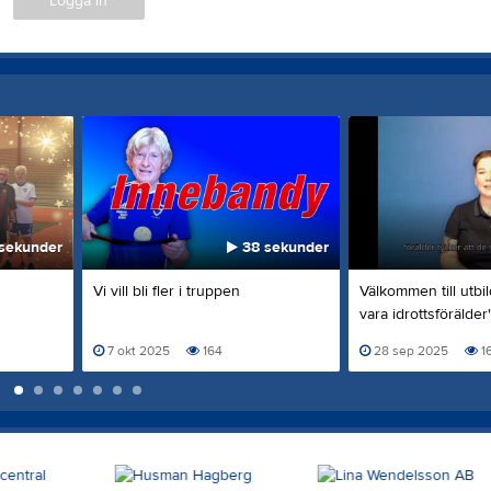
Logga in
sekunder
38 sekunder
Vi vill bli fler i truppen
Välkommen till utbi
vara idrottsförälder
7 okt 2025
164
28 sep 2025
1