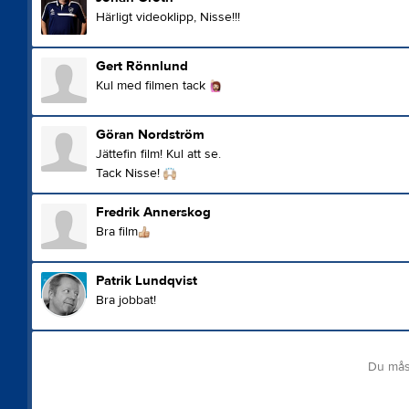
Härligt videoklipp, Nisse!!!
Gert Rönnlund
Kul med filmen tack
Göran Nordström
Jättefin film! Kul att se.
Tack Nisse!
Fredrik Annerskog
Bra film
Patrik Lundqvist
Bra jobbat!
Du mås